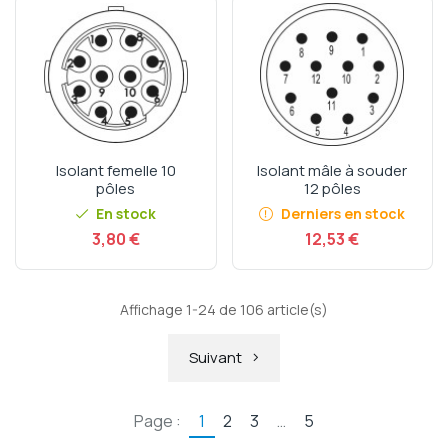
Isolant femelle 10
Isolant mâle à souder
pôles
12 pôles
En stock
Derniers en stock
Prix
Prix
3,80 €
12,53 €
Affichage 1-24 de 106 article(s)
Suivant
Page :
1
2
3
…
5