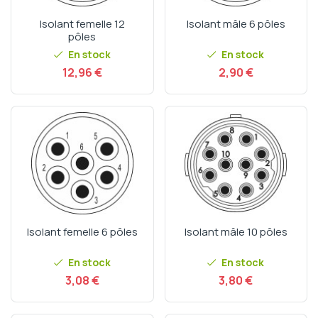
Isolant femelle 12
Isolant mâle 6 pôles
pôles
En stock
En stock
Prix
Prix
12,96 €
2,90 €
Isolant femelle 6 pôles
Isolant mâle 10 pôles
En stock
En stock
Prix
Prix
3,08 €
3,80 €