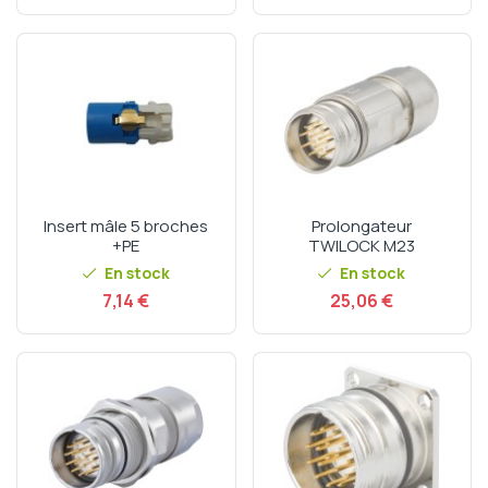
Insert mâle 5 broches
Prolongateur
+PE
TWILOCK M23
En stock
En stock
Prix
Prix
7,14 €
25,06 €