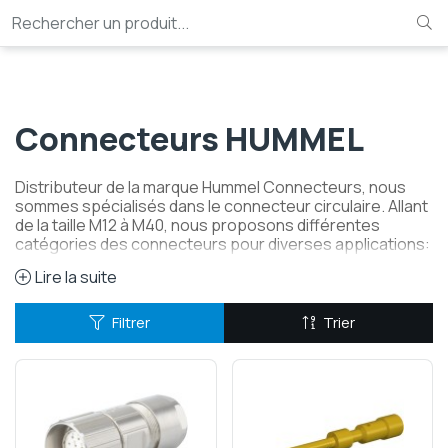
Rechercher un produit...
Connecteurs HUMMEL
Distributeur de la marque Hummel Connecteurs, nous
sommes spécialisés dans le connecteur circulaire. Allant
de la taille M12 à M40, nous proposons différentes
catégories des connecteurs pour diverses applications:
- M12 Power
Lire la suite
- M16
Filtrer
Trier
- M23 Commande
- M23 Puissance
- M23 RJ45 , Profinet, Hybrid
- M27
- M40