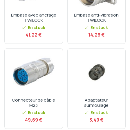
Embase avec ancrage
Embase anti-vibration
TWILOCK
TWILOCK
En stock
En stock
Prix
Prix
41,22 €
14,28 €
Connecteur de câble
Adaptateur
M23
surmoulage
En stock
En stock
Prix
Prix
49,69 €
3,49 €