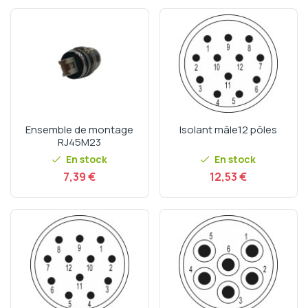
Ensemble de montage
Isolant mâle12 pôles
RJ45M23
En stock
En stock
Prix
Prix
7,39 €
12,53 €