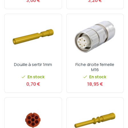
Prix
Prix
3,00 €
3,20 €
Douille à sertir 1mm
Fiche droite femelle
M16
En stock
En stock
Prix
Prix
0,70 €
18,95 €