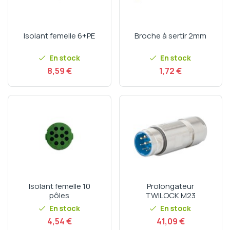
Isolant femelle 6+PE
Broche à sertir 2mm
En stock
En stock
Prix
Prix
8,59 €
1,72 €
Isolant femelle 10
Prolongateur
pôles
TWILOCK M23
En stock
En stock
Prix
Prix
4,54 €
41,09 €