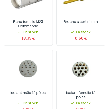
- Inox
Les connecteurs que vous ne trouverez pas sur notre
site, sont disponibles sur demande, contactez nous !
Fiche femelle M23
Broche à sertir 1 mm
Commande
En stock
En stock
Prix
Prix
18,35 €
0,60 €
Isolant mâle 12 pôles
Isolant femelle 12
pôles
En stock
En stock