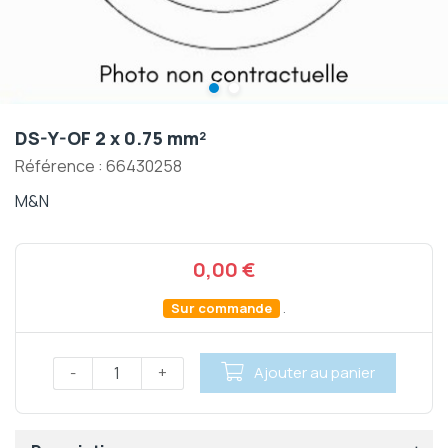
DS-Y-OF 2 x 0.75 mm²
Référence :
66430258
M&N
0,00 €
.
Sur commande
-
+
Ajouter au panier
Qté.